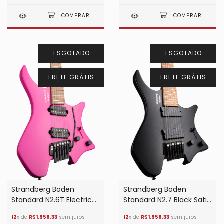
ESGOTADO
ESGOTADO
FRETE GRÁTIS
FRETE GRÁTIS
Strandberg Boden
Strandberg Boden
Standard N2.6T Electric
Standard N2.7 Black Satin
Fuchsia Metallic
Metallic
12
x de
R$1.958,33
sem juros
12
x de
R$1.958,33
sem juros