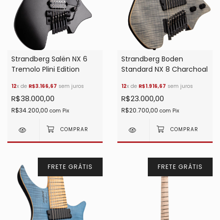
Strandberg Salën NX 6
Strandberg Boden
Tremolo Plini Edition
Standard NX 8 Charchoal
12
x de
R$3.166,67
sem juros
12
x de
R$1.916,67
sem juros
R$38.000,00
R$23.000,00
R$34.200,00
R$20.700,00
com
Pix
com
Pix
FRETE GRÁTIS
FRETE GRÁTIS