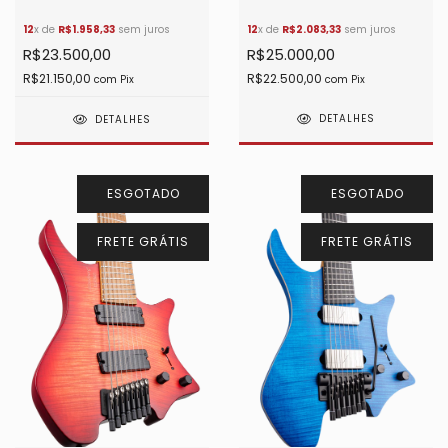
Blue
Transformative Teal
12
x de
R$2.083,33
sem juros
12
x de
R$1.958,33
sem juros
Metallic
R$25.000,00
R$23.500,00
R$22.500,00
R$21.150,00
com
Pix
com
Pix
DETALHES
DETALHES
ESGOTADO
ESGOTADO
FRETE GRÁTIS
FRETE GRÁTIS