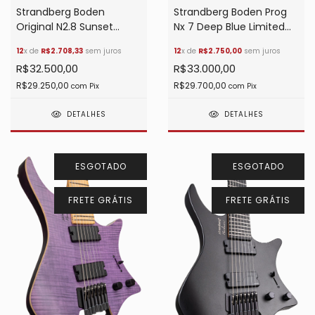
Strandberg Boden Prog
Strandberg Boden
Nx 7 Deep Blue Limited
Original N2.8 Sunset
Edition
Coral Burst Satin
12
x de
R$2.750,00
sem juros
12
x de
R$2.708,33
sem juros
R$33.000,00
R$32.500,00
R$29.700,00
R$29.250,00
com
Pix
com
Pix
DETALHES
DETALHES
ESGOTADO
ESGOTADO
FRETE GRÁTIS
FRETE GRÁTIS