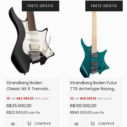
FRETE GRÁTIS
FRETE GRÁTIS
Strandberg Boden
Strandberg Boden Futur
Classic NX 6 Tremolo
TT6 Archetype Racing
Black Rosewood
Green True
12
x de
R$2.083,33
sem juros
12
x de
R$8.333,33
sem juros
Temperament
R$25.000,00
R$100.000,00
R$22.500,00
R$90.000,00
com
Pix
com
Pix