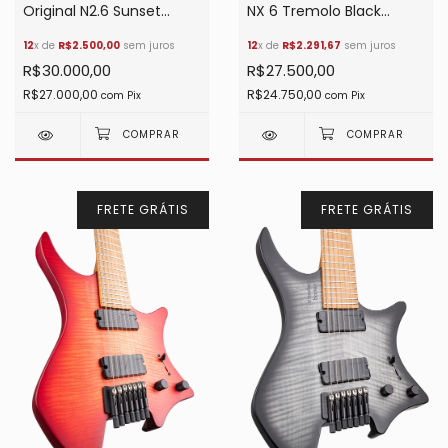
NX 6 Tremolo Black
Original N2.6 Sunset
Granite
Coral Burst Satin
12
x de
R$2.291,67
sem juros
12
x de
R$2.500,00
sem juros
R$27.500,00
R$30.000,00
R$24.750,00
R$27.000,00
com
Pix
com
Pix
FRETE GRÁTIS
FRETE GRÁTIS