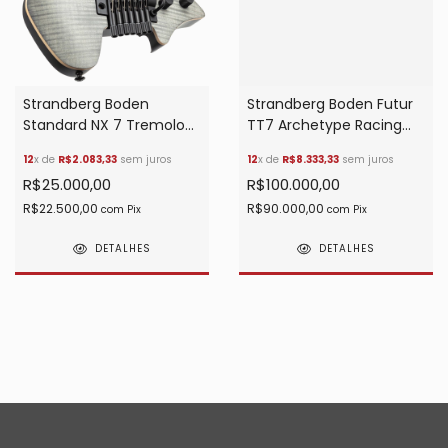
Strandberg Boden
Strandberg Boden Futur
Standard NX 7 Tremolo
TT7 Archetype Racing
Charchoal
Green True
12
x de
R$2.083,33
sem juros
12
x de
R$8.333,33
sem juros
Temperament
R$25.000,00
R$100.000,00
R$22.500,00
R$90.000,00
com
Pix
com
Pix
DETALHES
DETALHES