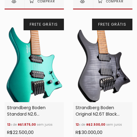
FRETE GRÁTIS
FRETE GRÁTIS
Strandberg Boden
Strandberg Boden
Standard N2.6
Original N2.6T Black
Transformative Teal
Denim Burst Satin
12
x de
R$1.875,00
sem juros
12
x de
R$2.500,00
sem juros
Metallic
R$22.500,00
R$30.000,00